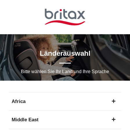
Zum
Hauptinhalt
springen
Länderauswahl
Bitte wählen Sie Ihr Land und Ihre Sprache
Africa
1
Middle East
Sprache