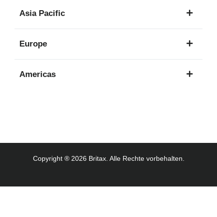
1
Asia Pacific
Sprache
8
Europe
Sprachen
16
Americas
Sprachen
3
Sprachen
Copyright ® 2026 Britax. Alle Rechte vorbehalten.