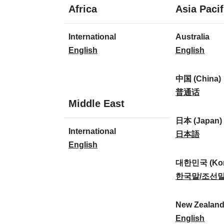
1
Africa
Asia Pacif
Sprache
1
8
International
Australia
Sprache
Sprachen
I
A
English
English
n
u
t
s
中国 (China)
e
t
中
普通话
1
Middle East
r
r
国
Sprache
n
a
(
日本 (Japan)
1
International
a
l
C
日
日本語
Sprache
I
English
t
i
h
本
n
i
a
i
(
대한민국 (Kor
t
o
:
n
J
대
한국말/조선
e
n
a
a
한
r
a
)
p
민
New Zealan
n
l
:
a
국
N
English