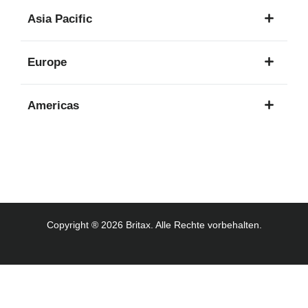
1
Asia Pacific
Sprache
8
Europe
Sprachen
16
Americas
Sprachen
3
Sprachen
Copyright ® 2026 Britax. Alle Rechte vorbehalten.