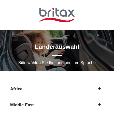
Zum
Hauptinhalt
springen
Länderauswahl
Bitte wählen Sie Ihr Land und Ihre Sprache
Africa
1
Middle East
Sprache