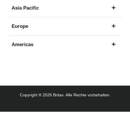
1
Asia Pacific
Sprache
8
Europe
Sprachen
16
Americas
Sprachen
3
Sprachen
Copyright ® 2026 Britax. Alle Rechte vorbehalten.