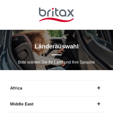
Zum
Hauptinhalt
springen
Länderauswahl
Bitte wählen Sie Ihr Land und Ihre Sprache
Africa
1
Middle East
Sprache