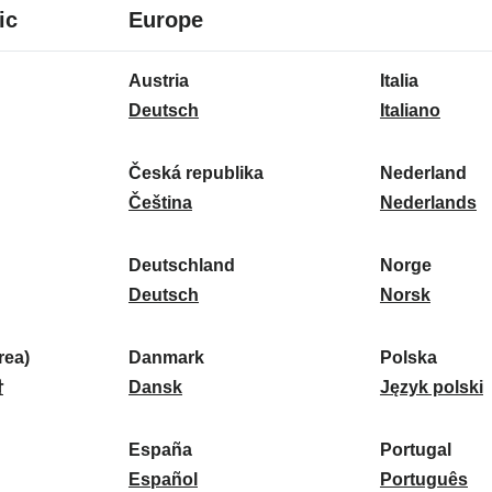
8
16
ic
Europe
Sprachen
Sprachen
16
Austria
Italia
Sprachen
A
I
Deutsch
Italiano
u
t
s
a
Česká republika
Nederland
t
Č
l
N
Čeština
Nederlands
r
e
i
e
i
s
a
d
Deutschland
Norge
a
k
D
:
e
N
Deutsch
Norsk
:
á
e
r
o
r
u
l
r
ea)
Danmark
Polska
e
t
D
a
g
P
말
Dansk
Język polski
p
s
a
n
e
o
u
c
n
d
:
l
d
España
Portugal
b
h
m
E
:
s
P
Español
Português