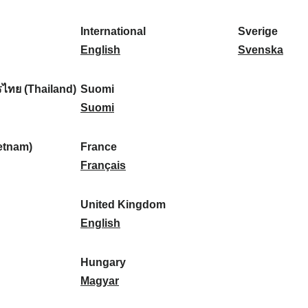
l
l
a
s
k
o
i
a
r
p
a
r
International
Sverige
k
n
k
a
I
:
t
S
English
Svenska
a
d
:
ñ
n
u
v
:
:
a
t
g
e
ไทย (Thailand)
Suomi
:
e
S
a
r
Suomi
r
u
l
i
n
o
:
g
etnam)
France
a
m
F
e
Français
t
i
r
:
i
:
a
United Kingdom
o
n
U
English
n
c
n
a
e
i
Hungary
l
:
t
H
Magyar
:
e
u