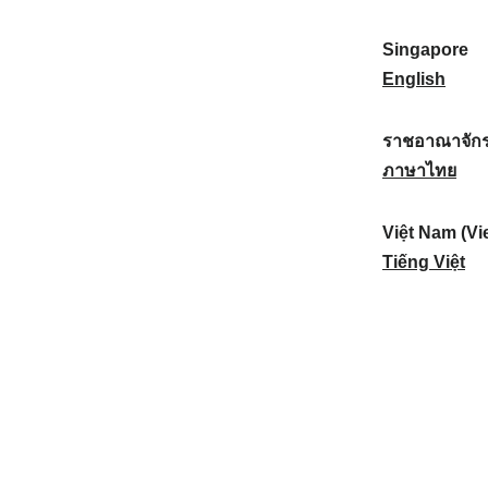
a
:
n
(
e
t
)
K
w
Singapore
i
:
o
Z
S
English
o
r
e
i
n
e
a
n
ราชอาณาจักร
a
a
l
g
ร
ภาษาไทย
l
)
a
a
า
:
:
n
p
ช
Việt Nam (Vi
d
o
อ
V
Tiếng Việt
:
r
า
i
e
ณ
ệ
:
า
t
จั
N
ก
a
ร
m
ไ
(