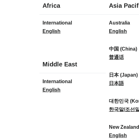
1
Africa
Asia Pacif
Sprache
1
8
International
Australia
Sprache
Sprachen
I
A
English
English
n
u
t
s
中国 (China)
e
t
中
普通话
1
Middle East
r
r
国
Sprache
n
a
(
日本 (Japan)
1
International
a
l
C
日
日本語
Sprache
I
English
t
i
h
本
n
i
a
i
(
대한민국 (Kor
t
o
:
n
J
대
한국말/조선
e
n
a
a
한
r
a
)
p
민
New Zealan
n
l
:
a
국
N
English