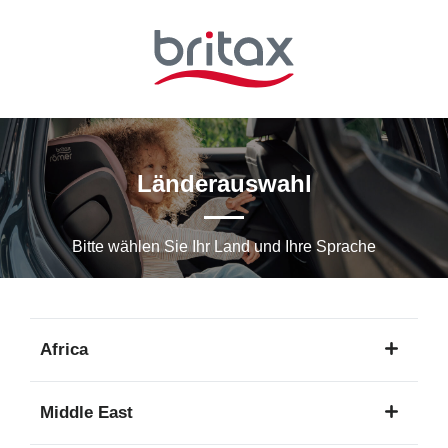
Zum
Hauptinhalt
springen
Länderauswahl
Bitte wählen Sie Ihr Land und Ihre Sprache
Africa
1
Middle East
Sprache