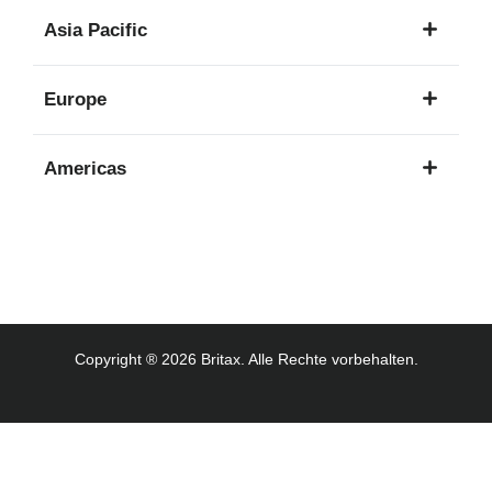
1
Asia Pacific
Sprache
8
Europe
Sprachen
16
Americas
Sprachen
3
Sprachen
Copyright ® 2026 Britax. Alle Rechte vorbehalten.