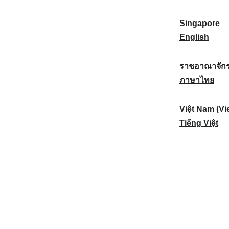
a
:
n
(
e
t
)
K
w
Singapore
i
:
o
Z
S
English
o
r
e
i
n
e
a
n
ราชอาณาจักร
a
a
l
g
ร
ภาษาไทย
l
)
a
a
า
:
:
n
p
ช
Việt Nam (Vi
d
o
อ
V
Tiếng Việt
:
r
า
i
e
ณ
ệ
:
า
t
จั
N
ก
a
ร
m
ไ
(