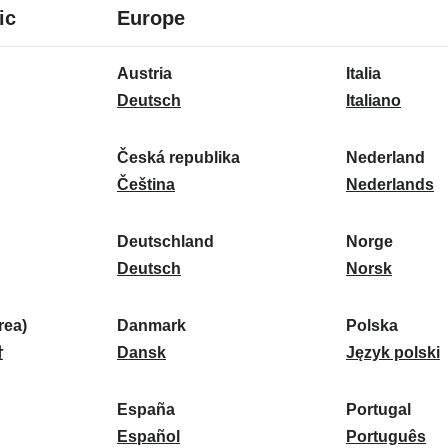
8
16
ic
Europe
Sprachen
Sprachen
16
Austria
Italia
Sprachen
A
I
Deutsch
Italiano
u
t
s
a
Česká republika
Nederland
t
Č
l
N
Čeština
Nederlands
r
e
i
e
i
s
a
d
Deutschland
Norge
a
k
D
:
e
N
Deutsch
Norsk
:
á
e
r
o
r
u
l
r
ea)
Danmark
Polska
e
t
D
a
g
P
말
Dansk
Język polski
p
s
a
n
e
o
u
c
n
d
:
l
d
España
Portugal
b
h
m
E
:
s
P
Español
Português