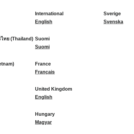
l
l
a
s
k
o
i
a
r
p
a
r
International
Sverige
k
n
k
a
I
:
t
S
English
Svenska
a
d
:
ñ
n
u
v
:
:
a
t
g
e
ไทย (Thailand)
Suomi
:
e
S
a
r
Suomi
r
u
l
i
n
o
:
g
etnam)
France
a
m
F
e
Français
t
i
r
:
i
:
a
United Kingdom
o
n
U
English
n
c
n
a
e
i
Hungary
l
:
t
H
Magyar
:
e
u