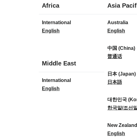
1
Africa
Asia Pacif
Sprache
1
8
International
Australia
Sprache
Sprachen
I
A
English
English
n
u
t
s
中国 (China)
e
t
中
普通话
1
Middle East
r
r
国
Sprache
n
a
(
日本 (Japan)
1
International
a
l
C
日
日本語
Sprache
I
English
t
i
h
本
n
i
a
i
(
대한민국 (Kor
t
o
:
n
J
대
한국말/조선
e
n
a
a
한
r
a
)
p
민
New Zealan
n
l
:
a
국
N
English