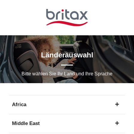
Zum
Hauptinhalt
springen
Länderauswahl
Bitte wählen Sie Ihr Land und Ihre Sprache
Africa
1
Middle East
Sprache