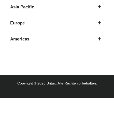
1
Asia Pacific
Sprache
8
Europe
Sprachen
16
Americas
Sprachen
3
Sprachen
Copyright ® 2026 Britax. Alle Rechte vorbehalten.