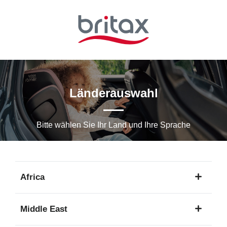
Zum
Hauptinhalt
springen
Länderauswahl
Bitte wählen Sie Ihr Land und Ihre Sprache
Africa
1
Middle East
Sprache