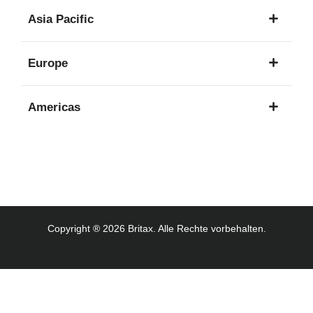
1
Asia Pacific
Sprache
8
Europe
Sprachen
16
Americas
Sprachen
3
Sprachen
Copyright ® 2026 Britax. Alle Rechte vorbehalten.