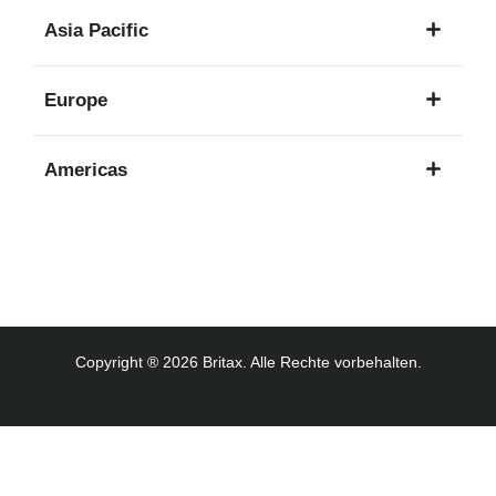
1
Asia Pacific
Sprache
8
Europe
Sprachen
16
Americas
Sprachen
3
Sprachen
Copyright ® 2026 Britax. Alle Rechte vorbehalten.