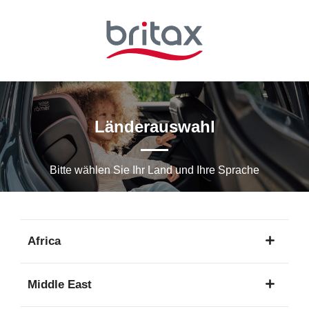
Zum
Hauptinhalt
springen
Länderauswahl
Bitte wählen Sie Ihr Land und Ihre Sprache
Africa
1
Middle East
Sprache