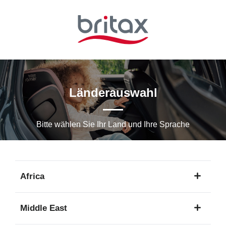
Zum
Hauptinhalt
springen
Länderauswahl
Bitte wählen Sie Ihr Land und Ihre Sprache
Africa
1
Middle East
Sprache