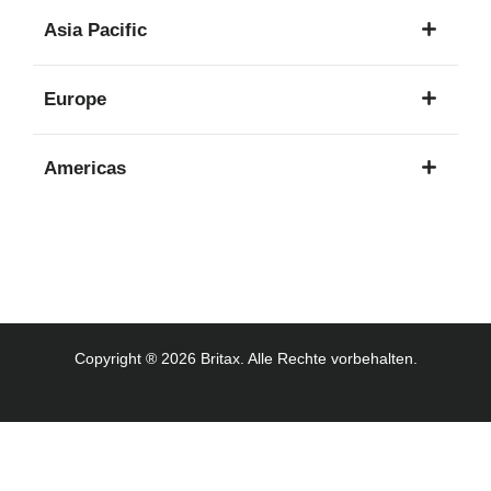
1
Asia Pacific
Sprache
8
Europe
Sprachen
16
Americas
Sprachen
3
Sprachen
Copyright ® 2026 Britax. Alle Rechte vorbehalten.