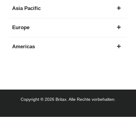
1
Asia Pacific
Sprache
8
Europe
Sprachen
16
Americas
Sprachen
3
Sprachen
Copyright ® 2026 Britax. Alle Rechte vorbehalten.