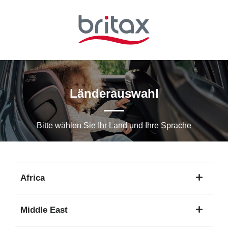
Zum
Hauptinhalt
springen
Länderauswahl
Bitte wählen Sie Ihr Land und Ihre Sprache
Africa
1
Middle East
Sprache