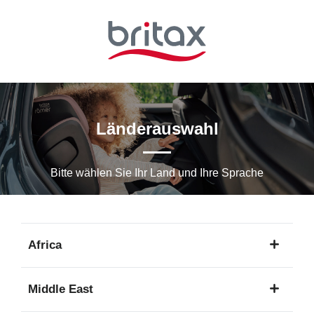
Zum
Hauptinhalt
springen
Länderauswahl
Bitte wählen Sie Ihr Land und Ihre Sprache
Africa
1
Middle East
Sprache