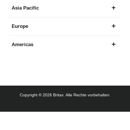
1
Asia Pacific
Sprache
8
Europe
Sprachen
16
Americas
Sprachen
3
Sprachen
Copyright ® 2026 Britax. Alle Rechte vorbehalten.