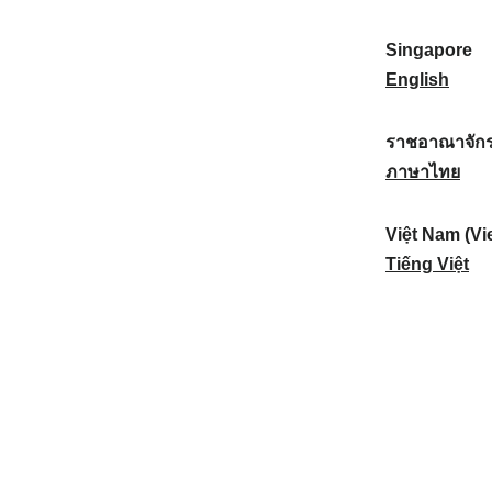
a
:
n
(
e
t
)
K
w
Singapore
i
:
o
Z
S
English
o
r
e
i
n
e
a
n
ราชอาณาจักร
a
a
l
g
ร
ภาษาไทย
l
)
a
a
า
:
:
n
p
ช
Việt Nam (Vi
d
o
อ
V
Tiếng Việt
:
r
า
i
e
ณ
ệ
:
า
t
จั
N
ก
a
ร
m
ไ
(