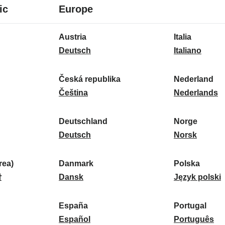
8
16
ic
Europe
Sprachen
Sprachen
16
Austria
Italia
Sprachen
A
I
Deutsch
Italiano
u
t
s
a
Česká republika
Nederland
t
Č
l
N
Čeština
Nederlands
r
e
i
e
i
s
a
d
Deutschland
Norge
a
k
D
:
e
N
Deutsch
Norsk
:
á
e
r
o
r
u
l
r
ea)
Danmark
Polska
e
t
D
a
g
P
말
Dansk
Język polski
p
s
a
n
e
o
u
c
n
d
:
l
d
España
Portugal
b
h
m
E
:
s
P
Español
Português