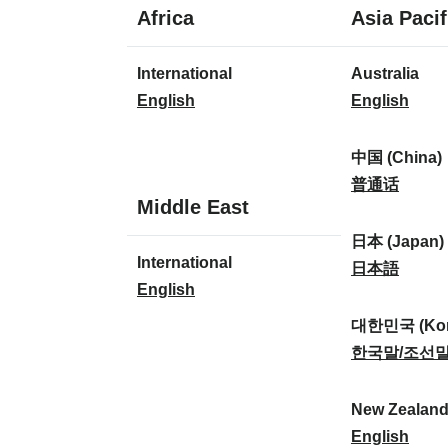
1
Africa
Asia Pacif
Sprache
1
8
International
Australia
Sprache
Sprachen
I
A
English
English
n
u
t
s
中国 (China)
e
t
中
普通话
1
Middle East
r
r
国
Sprache
n
a
(
日本 (Japan)
1
International
a
l
C
日
日本語
Sprache
I
English
t
i
h
本
n
i
a
i
(
대한민국 (Kor
t
o
:
n
J
대
한국말/조선
e
n
a
a
한
r
a
)
p
민
New Zealan
n
l
:
a
국
N
English