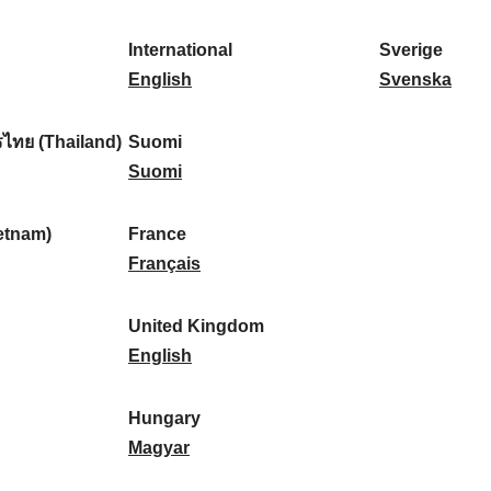
l
l
a
s
k
o
i
a
r
p
a
r
International
Sverige
k
n
k
a
I
:
t
S
English
Svenska
a
d
:
ñ
n
u
v
:
:
a
t
g
e
ไทย (Thailand)
Suomi
:
e
S
a
r
Suomi
r
u
l
i
n
o
:
g
etnam)
France
a
m
F
e
Français
t
i
r
:
i
:
a
United Kingdom
o
n
U
English
n
c
n
a
e
i
Hungary
l
:
t
H
Magyar
:
e
u