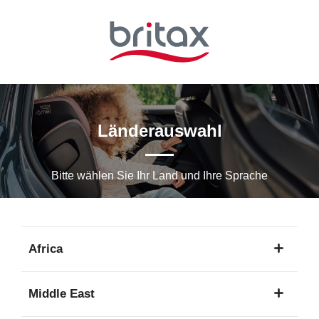
Zum
Hauptinhalt
springen
Länderauswahl
Bitte wählen Sie Ihr Land und Ihre Sprache
Africa
1
Middle East
Sprache