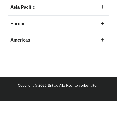
1
Asia Pacific
Sprache
8
Europe
Sprachen
16
Americas
Sprachen
3
Sprachen
Copyright ® 2026 Britax. Alle Rechte vorbehalten.