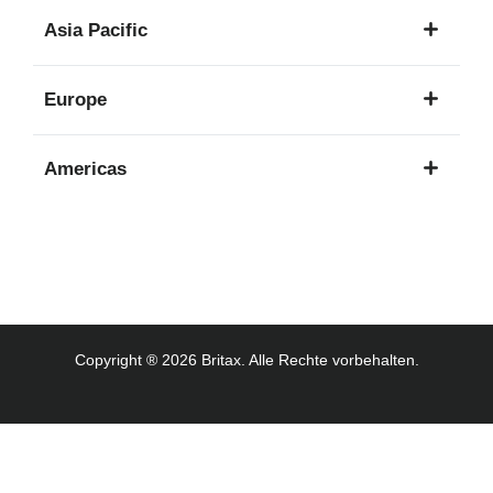
1
Asia Pacific
Sprache
8
Europe
Sprachen
16
Americas
Sprachen
3
Sprachen
Copyright ® 2026 Britax. Alle Rechte vorbehalten.