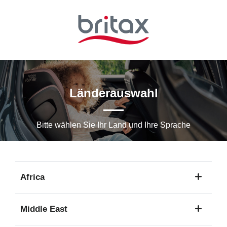
Zum
Hauptinhalt
springen
Länderauswahl
Bitte wählen Sie Ihr Land und Ihre Sprache
Africa
1
Middle East
Sprache