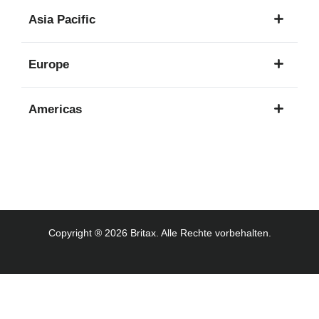
1
Asia Pacific
Sprache
8
Europe
Sprachen
16
Americas
Sprachen
3
Sprachen
Copyright ® 2026 Britax. Alle Rechte vorbehalten.