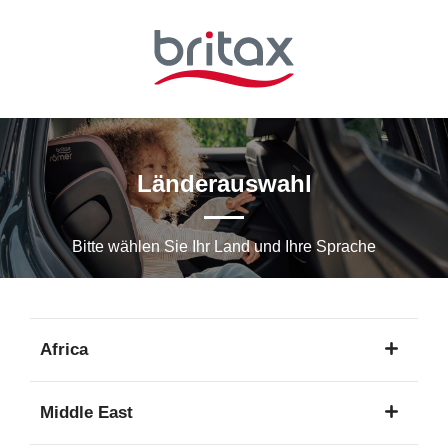
Zum
Hauptinhalt
springen
Länderauswahl
Bitte wählen Sie Ihr Land und Ihre Sprache
Africa
1
Middle East
Sprache