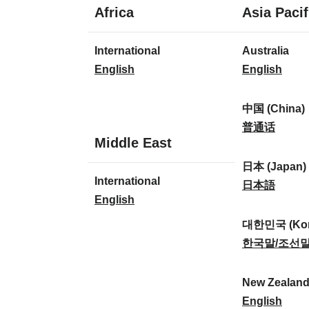
1
Africa
Asia Pacif
Sprache
1
8
International
Australia
Sprache
Sprachen
I
A
English
English
n
u
t
s
中国 (China)
e
t
中
普通话
1
Middle East
r
r
国
Sprache
n
a
(
日本 (Japan)
1
International
a
l
C
日
日本語
Sprache
I
English
t
i
h
本
n
i
a
i
(
대한민국 (Kor
t
o
:
n
J
대
한국말/조선
e
n
a
a
한
r
a
)
p
민
New Zealan
n
l
:
a
국
N
English