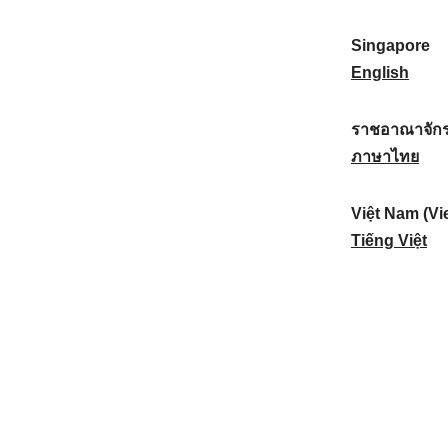
a
:
n
(
e
t
)
K
w
Singapore
i
:
o
Z
S
English
o
r
e
i
n
e
a
n
ราชอาณาจักร
a
a
l
g
ร
ภาษาไทย
l
)
a
a
า
:
:
n
p
ช
Việt Nam (Vi
d
o
อ
V
Tiếng Việt
:
r
า
i
e
ณ
ệ
:
า
t
จั
N
ก
a
ร
m
ไ
(