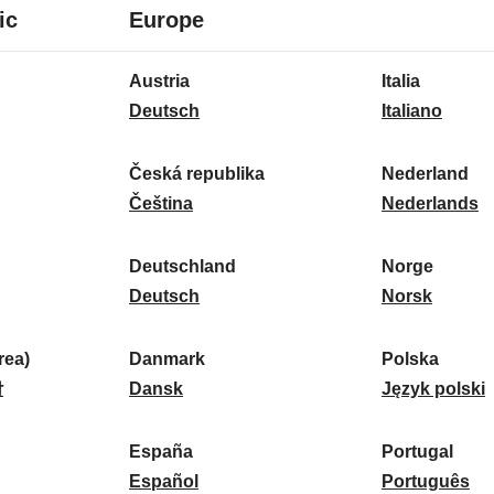
8
16
ic
Europe
Sprachen
Sprachen
16
Austria
Italia
Sprachen
A
I
Deutsch
Italiano
u
t
s
a
Česká republika
Nederland
t
Č
l
N
Čeština
Nederlands
r
e
i
e
i
s
a
d
Deutschland
Norge
a
k
D
:
e
N
Deutsch
Norsk
:
á
e
r
o
r
u
l
r
ea)
Danmark
Polska
e
t
D
a
g
P
말
Dansk
Język polski
p
s
a
n
e
o
u
c
n
d
:
l
d
España
Portugal
b
h
m
E
:
s
P
Español
Português