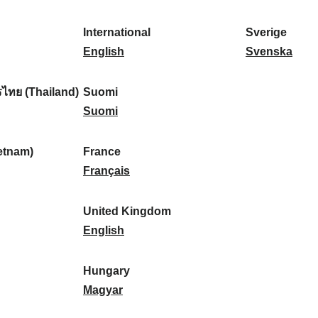
l
l
a
s
k
o
i
a
r
p
a
r
International
Sverige
k
n
k
a
I
:
t
S
English
Svenska
a
d
:
ñ
n
u
v
:
:
a
t
g
e
ไทย (Thailand)
Suomi
:
e
S
a
r
Suomi
r
u
l
i
n
o
:
g
etnam)
France
a
m
F
e
Français
t
i
r
:
i
:
a
United Kingdom
o
n
U
English
n
c
n
a
e
i
Hungary
l
:
t
H
Magyar
:
e
u