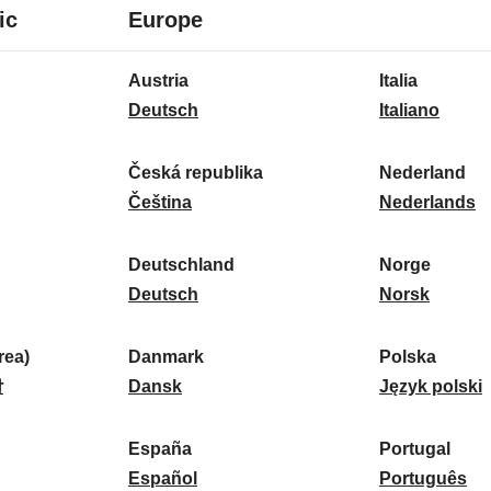
8
16
ic
Europe
Sprachen
Sprachen
16
Austria
Italia
Sprachen
A
I
Deutsch
Italiano
u
t
s
a
Česká republika
Nederland
t
Č
l
N
Čeština
Nederlands
r
e
i
e
i
s
a
d
Deutschland
Norge
a
k
D
:
e
N
Deutsch
Norsk
:
á
e
r
o
r
u
l
r
ea)
Danmark
Polska
e
t
D
a
g
P
말
Dansk
Język polski
p
s
a
n
e
o
u
c
n
d
:
l
d
España
Portugal
b
h
m
E
:
s
P
Español
Português