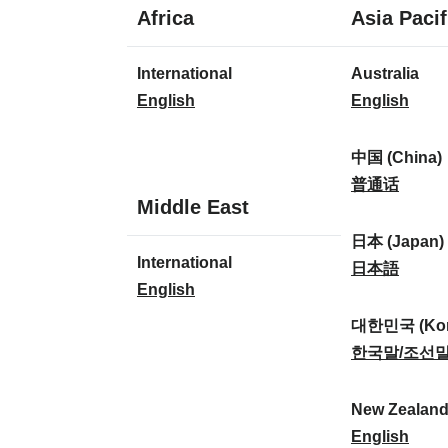
1
Africa
Asia Pacif
Sprache
1
8
International
Australia
Sprache
Sprachen
I
A
English
English
n
u
t
s
中国 (China)
e
t
中
普通话
1
Middle East
r
r
国
Sprache
n
a
(
日本 (Japan)
1
International
a
l
C
日
日本語
Sprache
I
English
t
i
h
本
n
i
a
i
(
대한민국 (Kor
t
o
:
n
J
대
한국말/조선
e
n
a
a
한
r
a
)
p
민
New Zealan
n
l
:
a
국
N
English